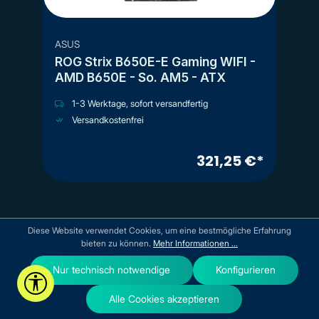
ASUS
ROG Strix B650E-E Gaming WIFI -
AMD B650E - So. AM5 - ATX
1-3 Werktage, sofort versandfertig
Versandkostenfrei
321,25 €*
Diese Website verwendet Cookies, um eine bestmögliche Erfahrung
bieten zu können.
Mehr Informationen ...
Service Hotline
Nur technisch notwendige
Konfigurieren
Werkzeugleiste anzeigen
Unsere kompetenten Mitarbeiter im Support kümmern sich
persönlich um dein Anliegen. Ob per Telefon, E-Mail oder über
Alle Cookies akzeptieren
unser Kontaktformular – ein lösungsorientierter Service liegt uns