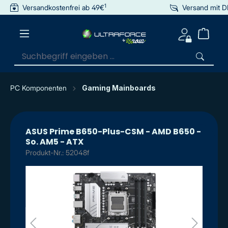
1
Versandkostenfrei ab 49€
Versand mit 
inhalt springen
PC Komponenten
Gaming Mainboards
ASUS Prime B650-Plus-CSM - AMD B650 -
So. AM5 - ATX
Produkt-Nr.: 52048f