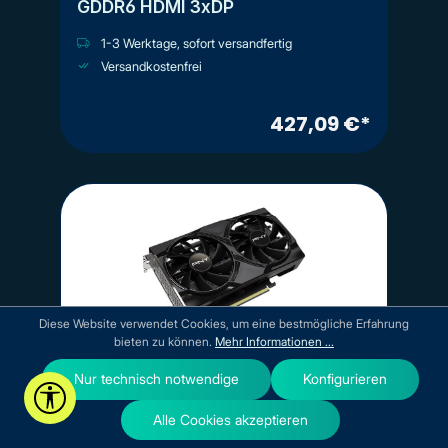
GDDR6 HDMI 3xDP
1-3 Werktage, sofort versandfertig
Versandkostenfrei
427,09 €*
Diese Website verwendet Cookies, um eine bestmögliche Erfahrung
bieten zu können.
Mehr Informationen ...
Nur technisch notwendige
Konfigurieren
Werkzeugleiste anzeigen
PNY Technologies
Alle Cookies akzeptieren
PNY RTX5060 VERTO Dual Fan
8GB GDDR7 HDMI 3xDP