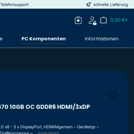
 Telefonsupport
schnelle Lieferung
0,00 €*
ie
PC Komponenten
Informationen
B570 10GB OC GDDR6 HDMI/3xDP
0 x8 - 3 x DisplayPort, HDMIAllgemein – Gerätetyp –
rafikprozessor – ...
weiterlesen