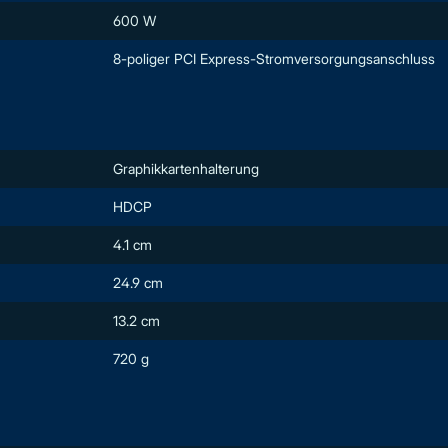
600 W
8-poliger PCI Express-Stromversorgungsanschluss
Graphikkartenhalterung
HDCP
4.1 cm
24.9 cm
13.2 cm
720 g