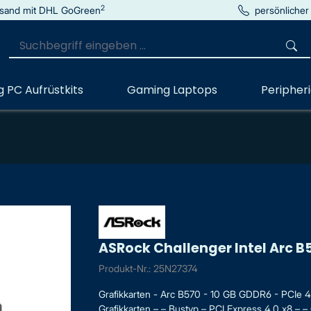
2
sand mit DHL GoGreen
persönlicher
 PC Aufrüstkits
Gaming Laptops
Peripher
ASRock Challenger Intel Arc 
Produkt-Nr.: 25N27374
Grafikkarten - Arc B570 - 10 GB GDDR6 - PCIe 4.
Grafikkarten – – Bustyp – PCI Express 4.0 x8 – – G