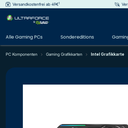
1
Versandkostenfrei ab 49€
Ver
e springen
Zur Hauptnavigation springen
Alle Gaming PCs
Sondereditions
Gaming
PC Komponenten
Gaming Grafikkarten
Intel Grafikkarte