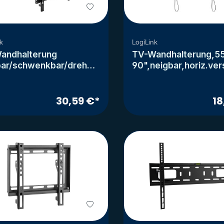
k
LogiLink
andhalterung
TV-Wandhalterung,5
bar/schwenkbar/drehba
90",neigbar,horiz.ver
-70"
30,59 €*
18