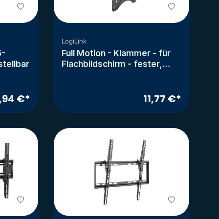
LogiLink
5-
Full Motion - Klammer - für
stellbar
Flachbildschirm - fester,
kaltgepresster Stahl -
Bildschirmgröße: 58.4-106.7
cm (23"-42")
,94 €*
11,77 €*