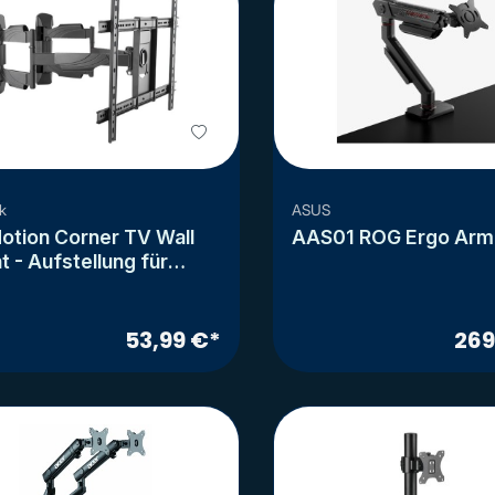
k
ASUS
Motion Corner TV Wall
AAS01 ROG Ergo Arm
 - Aufstellung für
seher und Monitor
tellbarer Arm)
53,99 €*
269