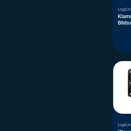
LogiLin
Klamm
Bilds
cm (
LogiLin