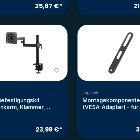
25,67 €*
21
LogiLink
Befestigungskit
Montagekomponent
enkarm, Klammer,
(VESA-Adapter) - für
Adapter) - für Monitor
Flachbildschirm - fest
hl, Zinklegierung -
kaltgepresster Stahl 
schwarz -
Bildschirmgröße: 81.3
23,99 €*
3
chirmgröße: up to 109.2
cm (32"-55")