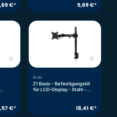
,69 €*
5,69 €*
Arctic
e
Z1 Basic - Befestigungskit
für LCD-Display - Stahl -
er,
Bildschirmgröße: 33-81.3 cm
-
(13"-32")
-139.7
,57 €*
18,41 €*