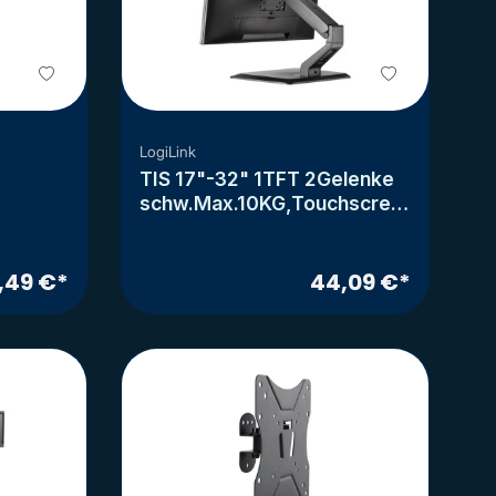
LogiLink
TIS 17"-32" 1TFT 2Gelenke
schw.Max.10KG,Touchscree
n
,49 €*
44,09 €*