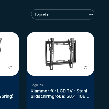
LogiLink
Klammer für LCD TV - Stahl -
Spring)
Bildschirmgröße: 58.4-106.7
cm (23"-42")