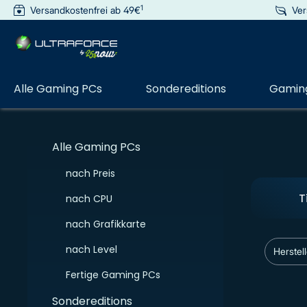
1
Versandkostenfrei ab 49€
Ver
e springen
Zur Hauptnavigation springen
Alle Gaming PCs
Sondereditions
Gaming
Alle Gaming PCs
nach Preis
T
nach CPU
nach Grafikkarte
nach Level
Herstel
Fertige Gaming PCs
Sondereditions