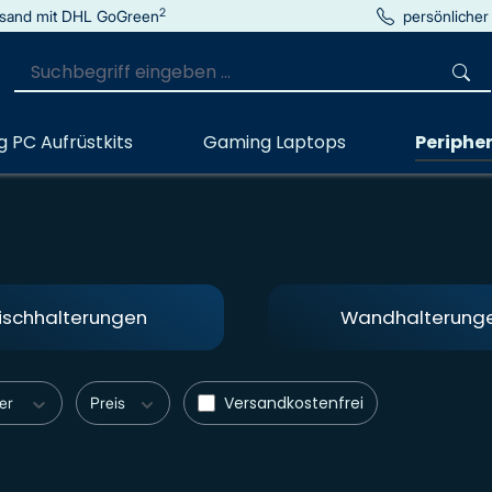
2
sand mit DHL GoGreen
persönlicher
 PC Aufrüstkits
Gaming Laptops
Peripher
ischhalterungen
Wandhalterung
Filter hinzufügen: Versandkostenfre
Versandkostenfrei
ler
Preis