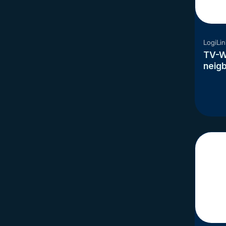
LogiLin
TV-W
neig
r 32