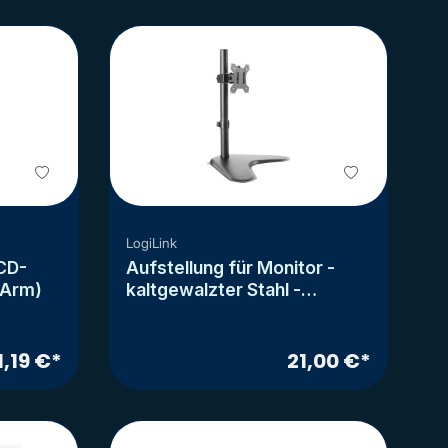
LogiLink
LCD-
Aufstellung für Monitor -
r Arm)
kaltgewalzter Stahl -
Bildschirmgröße: 33-81.3 cm
(13"-32")
1,19 €*
21,00 €*