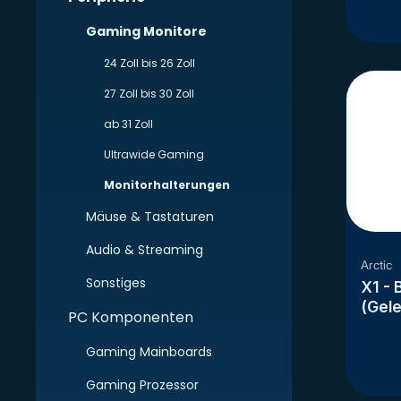
Gaming Monitore
24 Zoll bis 26 Zoll
27 Zoll bis 30 Zoll
ab 31 Zoll
Ultrawide Gaming
Monitorhalterungen
Mäuse & Tastaturen
Audio & Streaming
Arctic
Sonstiges
X1 - 
(Gel
PC Komponenten
VESA-
- Sta
Gaming Mainboards
matt
Gaming Prozessor
Bilds