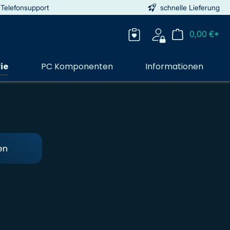
 Telefonsupport
schnelle Lieferung
0,00 €*
ie
PC Komponenten
Informationen
en
i