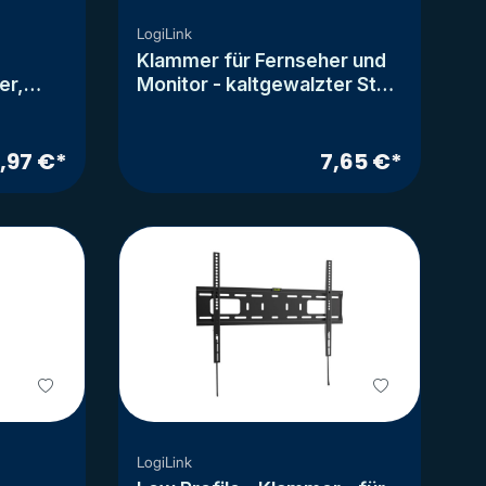
LogiLink
Klammer für Fernseher und
er,
Monitor - kaltgewalzter Stahl
-
- Bildschirmgröße: 81.3-
177.8
139.7 cm (32"-55")
7,97 €*
7,65 €*
LogiLink