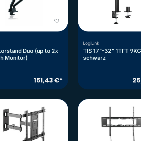
LogiLink
orstand Duo (up to 2x
TIS 17"-32" 1TFT 9KG
h Monitor)
schwarz
151,43 €*
25