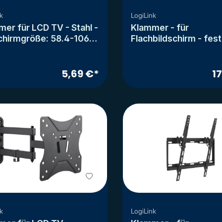
k
LogiLink
er für LCD TV - Stahl -
Klammer - für
chirmgröße: 58.4-106.7
Flachbildschirm - fest
23"-42")
kaltgepresster Stahl 
Bildschirmgröße: 94-
cm (37"-70")
5,69 €*
1
k
LogiLink