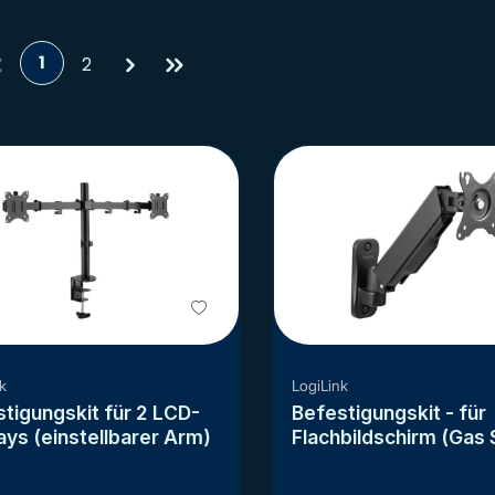
1
2
k
LogiLink
tigungskit für 2 LCD-
Befestigungskit - für
ays (einstellbarer Arm)
Flachbildschirm (Gas 