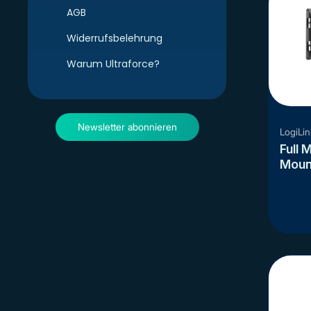
AGB
Widerrufsbelehrung
Warum Ultraforce?
Newsletter abonnieren
LogiLin
Full 
Mount
Fern
(eins