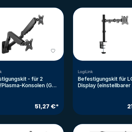
.5 cm (ultra-wide)
k
LogiLink
tigungskit - für 2
Befestigungskit für 
/Plasma-Konsolen (Gas
Display (einstellbare
g)
51,27 €*
2