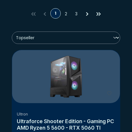
oder
Core-Gamer, High-End-Gaming-PCs
für
professionelle oder berufliche Ansprüche – mit oder ohne
1
Betriebssystem – und Xtreme-PCs für die größten
2
3
Herausforderungen. Bei uns findet jeder seinen
leistungsstarken Gaming-PC: Einsteiger und
Fortgeschrittene, für Freizeit oder Beruf. Solltest du nicht
den passenden PC finden, kannst du dich gerne
telefonisch, oder via Email mit uns in Verbindung setzen.
Gemeinsam werden wir die richtige Lösung für dich
erarbeiten.
Du willst einen guten Gaming-PC günstig kaufen?
Zum Beispiel mit unserer Finanzierung? Dann nutze den
Tag und bestelle dein individuelles Kraftpaket – einen
ULTRAFORCE-Gaming-PC "
Made in Germany
".
Die Wahl des richtigen High-
End-Gaming-PCs!
Ultron
Ultraforce Shooter Edition - Gaming PC
Mit einem Gaming-PC von Ultraforce kannst du ganz
AMD Ryzen 5 5600 - RTX 5060 TI
einfach ein Upgrade durchführen, um über eine