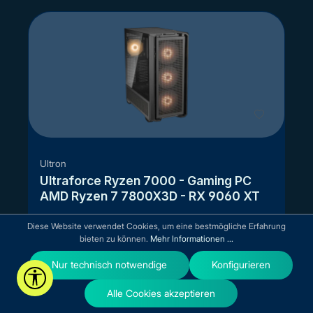
Ultron
Ultraforce Ryzen 7000 - Gaming PC
AMD Ryzen 7 7800X3D - RX 9060 XT
AMD Ryzen 7 7800X3D (bis zu 8x 5.0 GHz)
Diese Website verwendet Cookies, um eine bestmögliche Erfahrung
Gigabyte B850 Gaming X WIFI6E
bieten zu können.
Mehr Informationen ...
AMD Radeon RX 9060 XT 16GB GDDR6
Nur technisch notwendige
Konfigurieren
2x 16GB DDR5-6000 Arbeitsspeicher (RAM)
Werkzeugleiste anzeigen
2TB M.2 2280 NVMe SSD
Alle Cookies akzeptieren
360mm All-In-One-Wasserkühlung