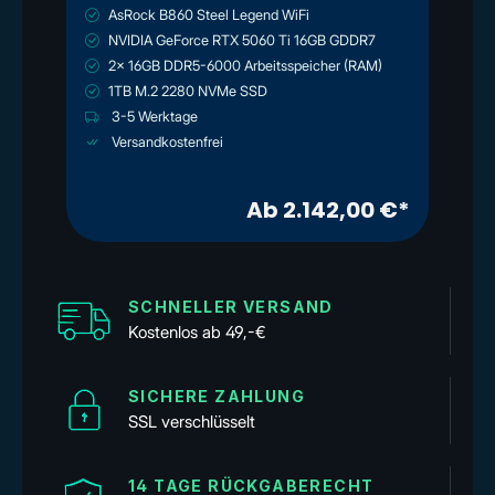
AsRock B860 Steel Legend WiFi
NVIDIA GeForce RTX 5060 Ti 16GB GDDR7
2x 16GB DDR5-6000 Arbeitsspeicher (RAM)
1TB M.2 2280 NVMe SSD
3-5 Werktage
Versandkostenfrei
€*
Ab 2.142,00 €*
SCHNELLER VERSAND
Kostenlos ab 49,-€
SICHERE ZAHLUNG
SSL verschlüsselt
14 TAGE RÜCKGABERECHT