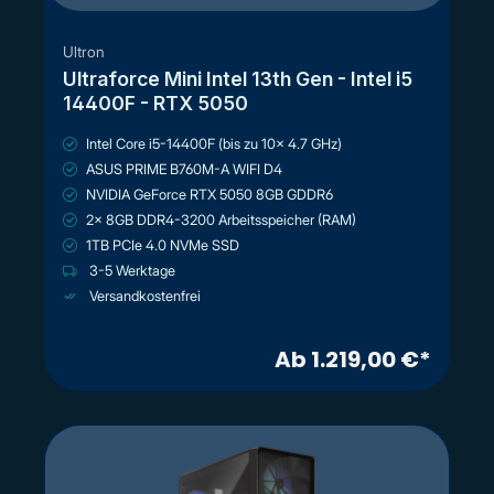
Prozessor sein soll, hängt natürlich ganz von deinem
Budget ab.
Ultron
Solltest du also hoch anspruchsvolle Games spielen
Ultraforce Mini Intel 13th Gen - Intel i5
wollen, solltest du auch direkt einen Gaming-PC mit einer
14400F - RTX 5050
hochwertigen Grafikkarte und viel RAM ins Auge fassen.
Eine nachträgliche Aufrüstung ist meist kostenintensiver.
Intel Core i5-14400F (bis zu 10x 4.7 GHz)
Über den Konfigurator kannst du dir deinen perfekten
ASUS PRIME B760M-A WIFI D4
Gamer-PC zusammenstellen.
NVIDIA GeForce RTX 5050 8GB GDDR6
2x 8GB DDR4-3200 Arbeitsspeicher (RAM)
Wissenswertes zum Thema Gaming-PC
1TB PCIe 4.0 NVMe SSD
3-5 Werktage
Für einen Gamer gibt es kein größeres Highlight als einen
richtig gut ausgestatteten High-End-Gaming-PC. Wenn die
Versandkostenfrei
einzelnen Komponenten stimmen, macht einfach jedes
PC-Game Spaß und du kannst ganz ohne Störungen in
Ab 1.219,00 €*
höchster Auflösung zocken sowie eine hervorragende
Grafik- und Soundqualität genießen.
Keine Frage, die Leistung eines Gaming-PCs muss
deutlich höher sein als die eines normalen Computers, mit
dem man nur in Office-Programmen arbeitet. Deshalb
sollte man bereits vor dem Kauf wissen, worauf es bei der