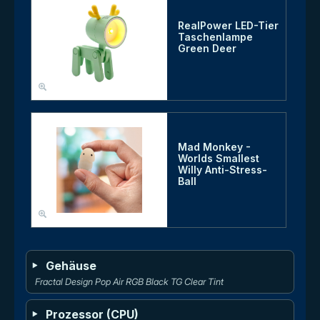
RealPower LED-Tier
Taschenlampe
Green Deer
Mad Monkey -
Worlds Smallest
Willy Anti-Stress-
Ball
Gehäuse
Fractal Design Pop Air RGB Black TG Clear Tint
Prozessor (CPU)