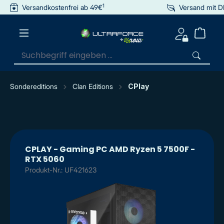
1
Versandkostenfrei ab 49€
Versand mit 
inhalt springen
Sondereditions
Clan Editions
CPlay
CPLAY - Gaming PC AMD Ryzen 5 7500F -
RTX 5060
Produkt-Nr.: UF421623