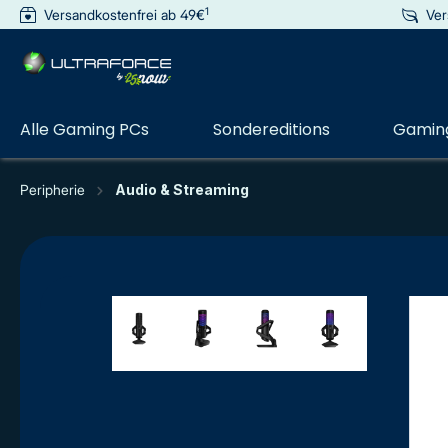
1
Versandkostenfrei ab 49€
Ver
e springen
Zur Hauptnavigation springen
Alle Gaming PCs
Sondereditions
Gaming
Peripherie
Audio & Streaming