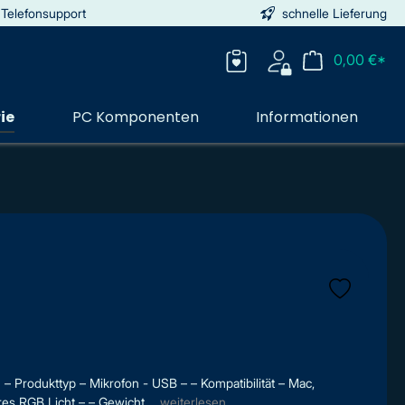
 Telefonsupport
schnelle Lieferung
0,00 €*
ie
PC Komponenten
Informationen
 Produkttyp – Mikrofon - USB – – Kompatibilität – Mac,
es RGB Licht – – Gewicht ...
weiterlesen