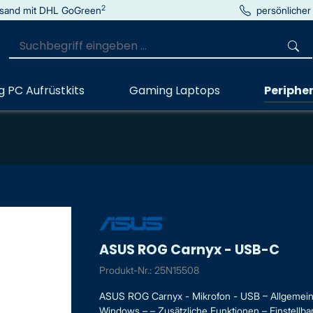
2
sand mit DHL GoGreen
persönlicher
 PC Aufrüstkits
Gaming Laptops
Peripher
ASUS ROG Carnyx - USB-C
Produkt-Nr.: 25N15508
ASUS ROG Carnyx - Mikrofon - USB – Allgemein –
Windows – – Zusätzliche Funktionen – Einstellbar