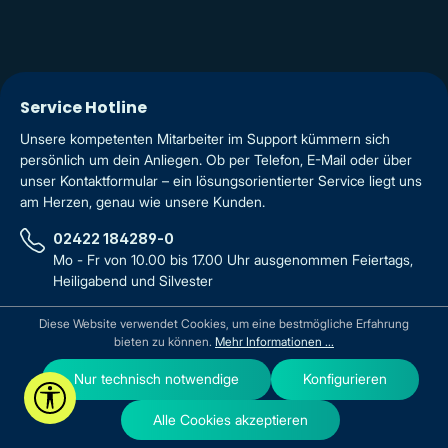
Service Hotline
Unsere kompetenten Mitarbeiter im Support kümmern sich
persönlich um dein Anliegen. Ob per Telefon, E-Mail oder über
unser Kontaktformular – ein lösungsorientierter Service liegt uns
am Herzen, genau wie unsere Kunden.
02422 184289-0
Mo - Fr von 10.00 bis 17.00 Uhr ausgenommen Feiertags,
Heiligabend und Silvester
info@25now.de
Diese Website verwendet Cookies, um eine bestmögliche Erfahrung
bieten zu können.
Mehr Informationen ...
Oder über unser
Kontaktformular
.
Nur technisch notwendige
Konfigurieren
Werkzeugleiste anzeigen
Vertrag widerrufen
Alle Cookies akzeptieren