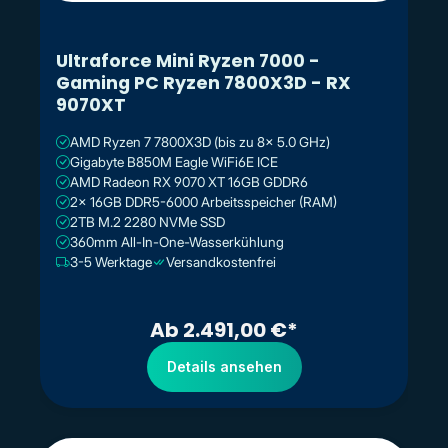
Ultraforce Mini Ryzen 7000 -
Gaming PC Ryzen 7800X3D - RX
9070XT
AMD Ryzen 7 7800X3D (bis zu 8x 5.0 GHz)
Gigabyte B850M Eagle WiFi6E ICE
AMD Radeon RX 9070 XT 16GB GDDR6
2x 16GB DDR5-6000 Arbeitsspeicher (RAM)
2TB M.2 2280 NVMe SSD
360mm All-In-One-Wasserkühlung
3-5 Werktage
Versandkostenfrei
Ab 2.491,00 €*
Details ansehen