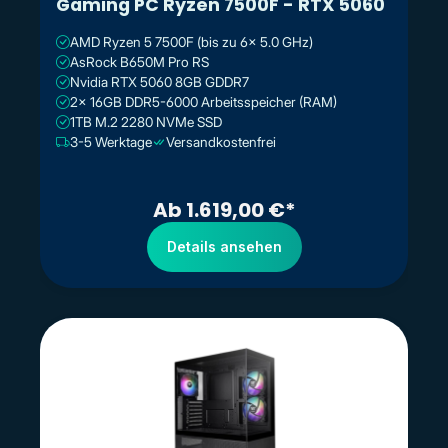
Gaming PC Ryzen 7500F - RTX 5060
AMD Ryzen 5 7500F (bis zu 6x 5.0 GHz)
AsRock B650M Pro RS
Nvidia RTX 5060 8GB GDDR7
2x 16GB DDR5-6000 Arbeitsspeicher (RAM)
1TB M.2 2280 NVMe SSD
3-5 Werktage
Versandkostenfrei
Ab 1.619,00 €*
Details ansehen