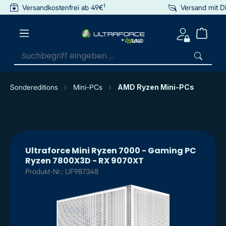
1
Versandkostenfrei ab 49€
Versand mit 
inhalt springen
Sondereditions
Mini-PCs
AMD Ryzen Mini-PCs
Ultraforce Mini Ryzen 7000 - Gaming PC
Ryzen 7800X3D - RX 9070XT
Produkt-Nr.: UF987348