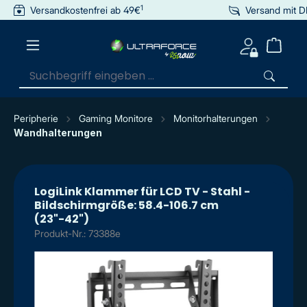
1
Versandkostenfrei ab 49€
Versand mit 
inhalt springen
Peripherie
Gaming Monitore
Monitorhalterungen
Wandhalterungen
LogiLink Klammer für LCD TV - Stahl -
Bildschirmgröße: 58.4-106.7 cm
(23"-42")
Produkt-Nr.: 73388e