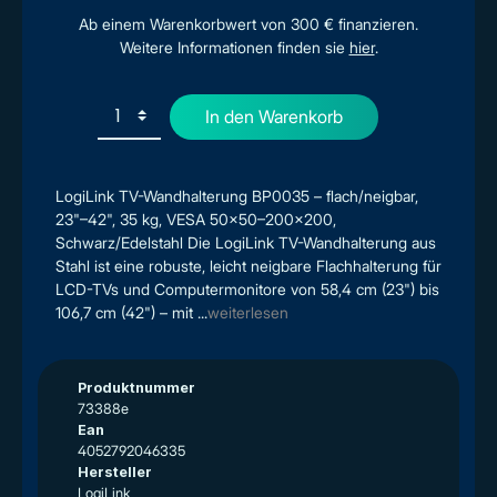
Ab einem Warenkorbwert von 300 € finanzieren.
Weitere Informationen finden sie
hier
.
In den Warenkorb
LogiLink TV-Wandhalterung BP0035 – flach/neigbar,
23"–42", 35 kg, VESA 50x50–200x200,
Schwarz/Edelstahl Die LogiLink TV-Wandhalterung aus
Stahl ist eine robuste, leicht neigbare Flachhalterung für
LCD-TVs und Computermonitore von 58,4 cm (23") bis
106,7 cm (42") – mit ...
weiterlesen
Produktnummer
73388e
Ean
4052792046335
Hersteller
LogiLink