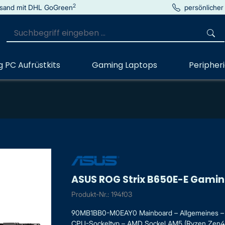
2
sand mit DHL GoGreen
persönlicher
 PC Aufrüstkits
Gaming Laptops
Peripher
ASUS ROG Strix B650E-E Gaming
Produkt-Nr.: 194f03
90MB1BB0-M0EAY0 Mainboard – Allgemeines – Pr
CPU-Sockeltyp – AMD Sockel AM5 (Ryzen Zen4) –