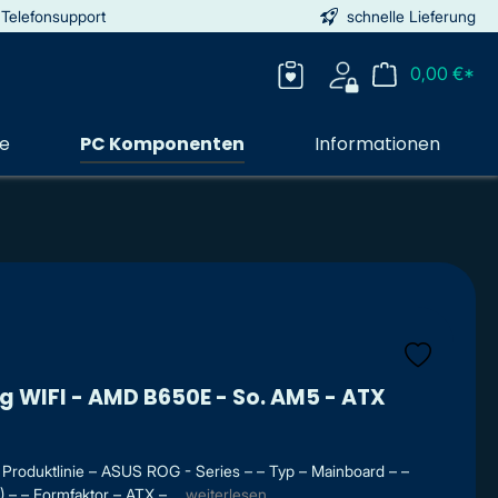
 Telefonsupport
schnelle Lieferung
0,00 €*
ie
PC Komponenten
Informationen
 WIFI - AMD B650E - So. AM5 - ATX
oduktlinie – ASUS ROG - Series – – Typ – Mainboard – –
 – Formfaktor – ATX – ...
weiterlesen