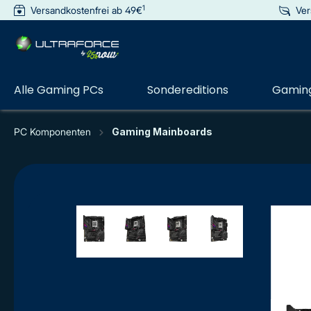
1
Versandkostenfrei ab 49€
Ver
e springen
Zur Hauptnavigation springen
Alle Gaming PCs
Sondereditions
Gaming
PC Komponenten
Gaming Mainboards