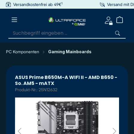
1
Versandkostenfrei ab 49€
Versand mit 
inhalt springen
PC Komponenten
Gaming Mainboards
ASUS Prime B650M-A WIFI II - AMD B650 -
So. AM5 - mATX
Produkt-Nr.: 25N12632