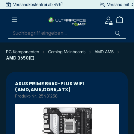
1
Versandkostenfrei ab 49€
Versand mit 
inhalt springen
PC Komponenten
Gaming Mainboards
AMD AM5
AMD B650(E)
ASUS PRIME B650-PLUS WIFI
(AMD,AM5,DDR5,ATX)
Produkt-Nr.: 25N31258