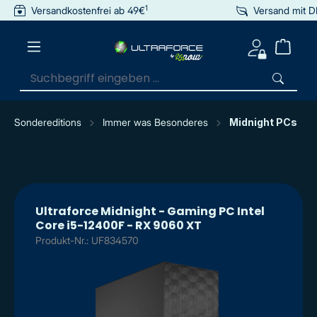
1
Versandkostenfrei ab 49€
Versand mit 
inhalt springen
Sondereditions
Immer was Besonderes
Midnight PCs
Ultraforce Midnight - Gaming PC Intel
Core i5-12400F - RX 9060 XT
Produkt-Nr.: UF834570