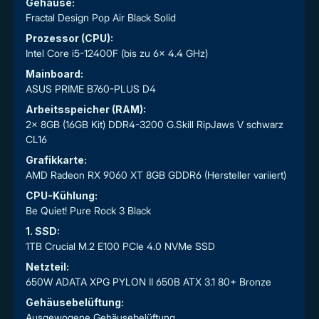
Gehäuse:
Fractal Design Pop Air Black Solid
Prozessor (CPU):
Intel Core i5-12400F (bis zu 6x 4.4 GHz)
Mainboard:
ASUS PRIME B760-PLUS D4
Arbeitsspeicher (RAM):
2x 8GB (16GB Kit) DDR4-3200 G.Skill RipJaws V schwarz
CL16
Grafikkarte:
AMD Radeon RX 9060 XT 8GB GDDR6 (Hersteller variiert)
CPU-Kühlung:
Be Quiet! Pure Rock 3 Black
1. SSD:
1TB Crucial M.2 E100 PCIe 4.0 NVMe SSD
Netzteil:
650W ADATA XPG PYLON II 650B ATX 3.1 80+ Bronze
Gehäusebelüftung:
Ausgewogene Gehäusebelüftung