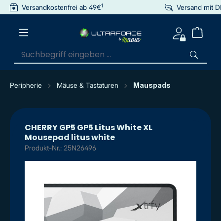
1
Versandkostenfrei ab 49€
Versand mit 
inhalt springen
Peripherie
Mäuse & Tastaturen
Mauspads
CHERRY GP5 GP5 Litus White XL
Mousepad litus white
Produkt-Nr.: 25N26496