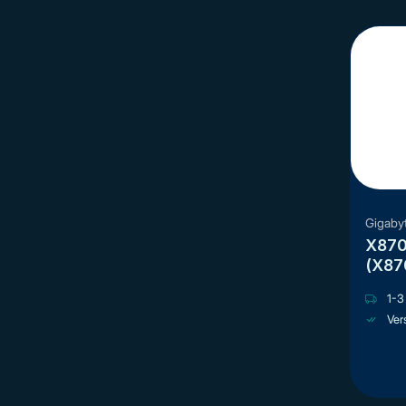
Gigaby
X870
(X87
1-3 
Ver