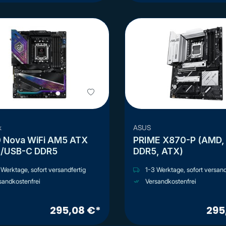
k
ASUS
ATX
PRIME X870-P (AMD, AM5,
HDMI/USB-C DDR5
DDR5, ATX)
Werktage, sofort versandfertig
1-3 Werktage, sofort versand
sandkostenfrei
Versandkostenfrei
295,08 €*
295