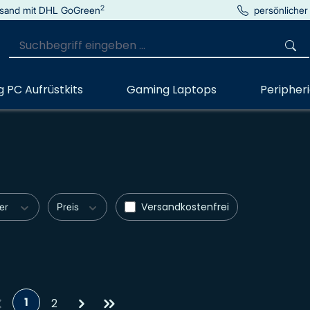
2
sand mit DHL GoGreen
persönlicher
 PC Aufrüstkits
Gaming Laptops
Peripher
Filter hinzufügen: Versandkostenfre
Versandkostenfrei
ler
Preis
1
2