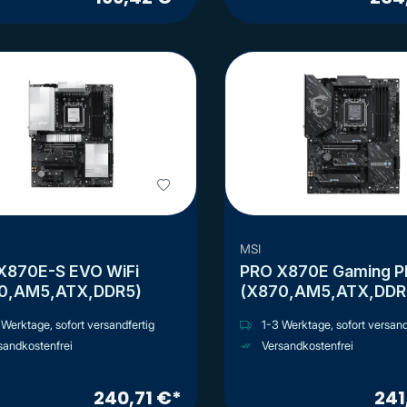
MSI
X870E-S EVO WiFi
PRO X870E Gaming Pl
0,AM5,ATX,DDR5)
(X870,AM5,ATX,DDR
Werktage, sofort versandfertig
1-3 Werktage, sofort versand
sandkostenfrei
Versandkostenfrei
240,71 €*
241