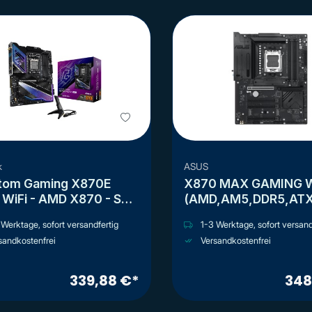
k
ASUS
tom Gaming X870E
X870 MAX GAMING W
 WiFi - AMD X870 - So.
(AMD,AM5,DDR5,ATX
- ATX
Werktage, sofort versandfertig
1-3 Werktage, sofort versand
sandkostenfrei
Versandkostenfrei
339,88 €*
348