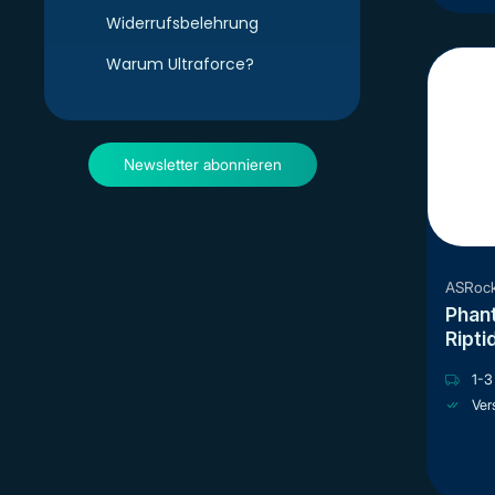
Widerrufsbelehrung
Warum Ultraforce?
Newsletter abonnieren
ASRoc
Phan
Ripti
So. 
1-3 
Ver