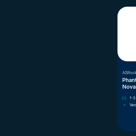
ASRoc
Phan
Nova
AM5 
1-3 
Ver