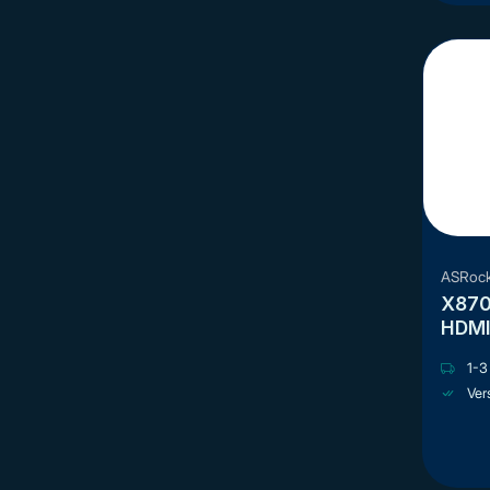
ASRoc
X870 Nova WiFi AM5 
1-3 
Ver