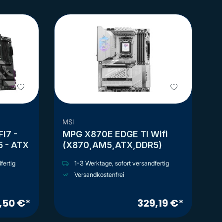
MSI
FI7 -
MPG X870E EDGE TI Wifi
5 - ATX
(X870,AM5,ATX,DDR5)
fertig
1-3 Werktage, sofort versandfertig
Versandkostenfrei
,50 €*
329,19 €*