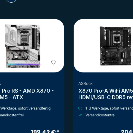
k
ASRock
 Pro RS - AMD X870 -
X870 Pro-A WiFi AM5 ATX
AM5 - ATX
HDMI/USB-C DDR5 
Werktage, sofort versandfertig
1-3 Werktage, sofort versand
sandkostenfrei
Versandkostenfrei
199,42 €*
204