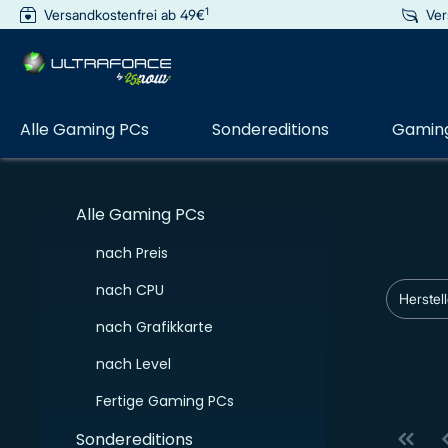
1
Versandkostenfrei ab 49€
Ver
e springen
Zur Hauptnavigation springen
Alle Gaming PCs
Sondereditions
Gaming
Alle Gaming PCs
nach Preis
nach CPU
Herstel
nach Grafikkarte
nach Level
Fertige Gaming PCs
Sondereditions