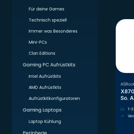
Für deine Games
Technisch speziell
Immer was Besonderes
Mini-PCs
Clan Editions
Gaming PC Aufrüstkits
Intel Aufrüstkits
ASRoc
AMD Aufrüstkits
X870
So. 
Aufrüstkitkonfiguratoren
Gaming Laptops
1-3 
Ver
Laptop Kühlung
Peripherie