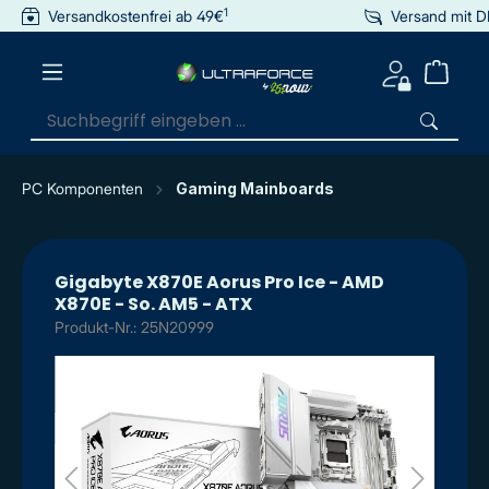
1
Versandkostenfrei ab 49€
Versand mit 
inhalt springen
PC Komponenten
Gaming Mainboards
Gigabyte X870E Aorus Pro Ice - AMD
X870E - So. AM5 - ATX
Produkt-Nr.: 25N20999