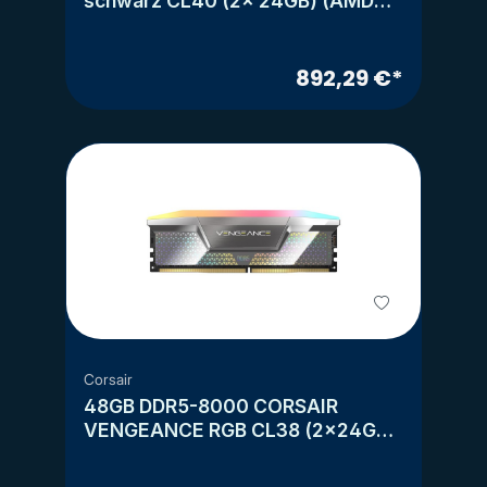
schwarz CL40 (2x 24GB) (AMD
EXPO)
892,29 €*
Corsair
48GB DDR5-8000 CORSAIR
VENGEANCE RGB CL38 (2x24GB)
(CUDIMM)