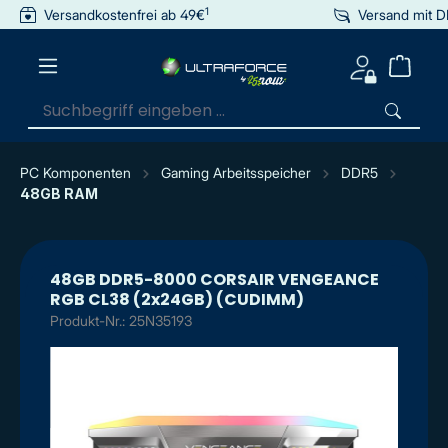
1
Versandkostenfrei ab 49€
Versand mit 
inhalt springen
PC Komponenten
Gaming Arbeitsspeicher
DDR5
48GB RAM
48GB DDR5-8000 CORSAIR VENGEANCE
RGB CL38 (2x24GB) (CUDIMM)
Produkt-Nr.: 25N35193