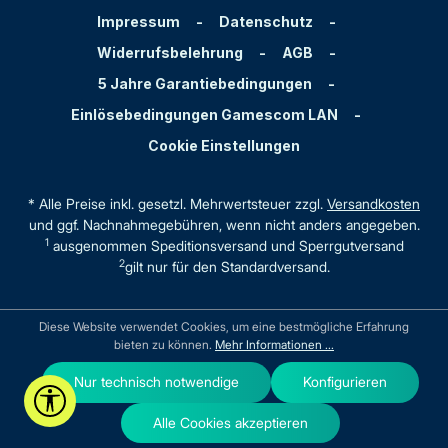
Impressum
-
Datenschutz
-
Widerrufsbelehrung
-
AGB
-
5 Jahre Garantiebedingungen
-
Einlösebedingungen Gamescom LAN
-
Cookie Einstellungen
* Alle Preise inkl. gesetzl. Mehrwertsteuer zzgl.
Versandkosten
und ggf. Nachnahmegebühren, wenn nicht anders angegeben.
1
ausgenommen Speditionsversand und Sperrgutversand
2
gilt nur für den Standardversand.
Diese Website verwendet Cookies, um eine bestmögliche Erfahrung
bieten zu können.
Mehr Informationen ...
Nur technisch notwendige
Konfigurieren
Werkzeugleiste anzeigen
Alle Cookies akzeptieren