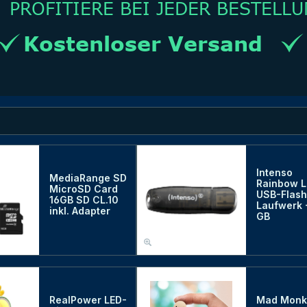
Intenso
MediaRange SD
Rainbow L
MicroSD Card
USB-Flash
16GB SD CL.10
Laufwerk 
inkl. Adapter
GB
RealPower LED-
Mad Monk