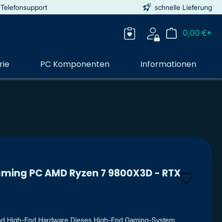
 Telefonsupport
schnelle Lieferung
0,00 €*
rie
PC Komponenten
Informationen
Gaming PC AMD Ryzen 7 9800X3D - RTX
nd High-End Hardware Dieses High-End Gaming-System