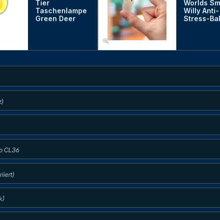
Tier
Worlds Sm
Taschenlampe
Willy Anti-
Green Deer
Stress-Bal
z)
ro CL36
iert)
k)