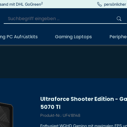
2
sand mit DHL GoGreen
persönlicher
g PC Aufrüstkits
Gaming Laptops
Periphe
Ultraforce Shooter Edition - 
5070 TI
Produkt-Nr.: UF418148
Enthusiast WQHD Gaming mit maximalen FPS u