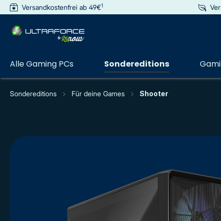
1
Versandkostenfrei ab 49€
Ver
e springen
Zur Hauptnavigation springen
Alle Gaming PCs
Sondereditions
Gamin
Sondereditions
Für deine Games
Shooter