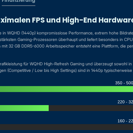
Finanzierung
ximalen FPS und High-End Hardwar
die in WQHD (1440p) kompromisslose Performance, extrem hohe Bildra
ärksten Gaming-Prozessoren überhaupt und liefert besonders in CPU-la
it 32 GB DDR5-6000 Arbeitsspeicher entsteht eine Plattform, die per
afikleistung für WQHD High-Refresh Gaming und überzeugt sowohl in sc
ngen (Competitive / Low bis High Settings) sind in 1440p typischerweis
350 - 50
220 - 3
160 - 2