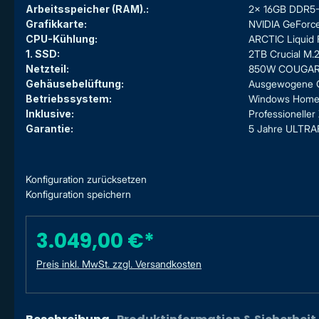
Arbeitsspeicher (RAM).:
2x 16GB DDR5-
Grafikkarte:
NVIDIA GeForce 
CPU-Kühlung:
ARCTIC Liquid F
1. SSD:
2TB Crucial M
Netzteil:
850W COUGAR G
Gehäusebelüftung:
Ausgewogene G
Betriebssystem:
Windows Home 1
Inklusive:
Professionelle
Garantie:
5 Jahre ULTRAF
Konfiguration zurücksetzen
Konfiguration speichern
3.049,00 €*
Preis inkl. MwSt. zzgl. Versandkosten