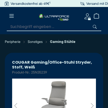
1
Versandkostenfrei ab 49€
Versand mit 
inhalt springen
Peripherie
Sonstiges
Gaming Stühle
COUGAR Gaming/Office-Stuhl Stryder,
Stoff, Weiß
Produkt-Nr.: 25N35239