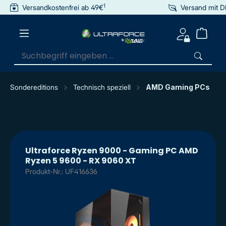
1
Versandkostenfrei ab 49€
Versand mit 
inhalt springen
Sondereditions
Technisch speziell
AMD Gaming PCs
Ultraforce Ryzen 9000 - Gaming PC AMD
Ryzen 5 9600 - RX 9060 XT
Produkt-Nr.: UF416636