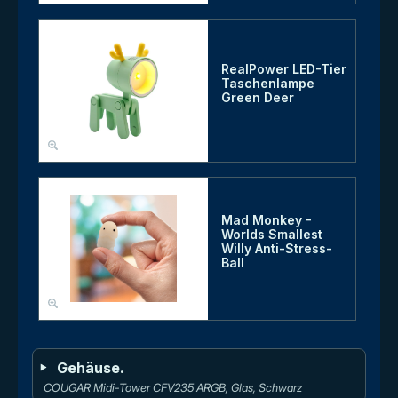
RealPower LED-Tier
Taschenlampe
Green Deer
Mad Monkey -
Worlds Smallest
Willy Anti-Stress-
Ball
Gehäuse.
COUGAR Midi-Tower CFV235 ARGB, Glas, Schwarz