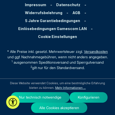
Impressum
-
Datenschutz
-
Widerrufsbelehrung
-
AGB
-
5 Jahre Garantiebedingungen
-
Einlösebedingungen Gamescom LAN
-
Cookie Einstellungen
* Alle Preise inkl. gesetzl. Mehrwertsteuer zzgl.
Versandkosten
und ggf. Nachnahmegebühren, wenn nicht anders angegeben.
1
ausgenommen Speditionsversand und Sperrgutversand
2
gilt nur für den Standardversand.
Diese Website verwendet Cookies, um eine bestmögliche Erfahrung
bieten zu können.
Mehr Informationen ...
Nur technisch notwendige
Konfigurieren
Werkzeugleiste anzeigen
Alle Cookies akzeptieren