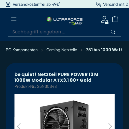
1
Versandkostenfrei ab 49€
Versand mit 
inhalt springen
PC Komponenten
Gaming Netzteile
751 bis 1000 Watt
be quiet! Netzteil PURE POWER 13 M
1000W Modular ATX3.1 80+ Gold
Produkt-Nr.: 25N30348