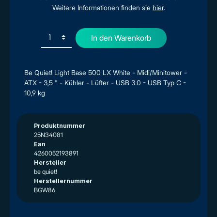
Weitere Informationen finden sie
hier
.
In den Warenkorb
Be Quiet! Light Base 500 LX White - Midi/Minitower -
ATX - 3,5 " - Kühler - Lüfter - USB 3.0 - USB Typ C -
10,9 kg
Produktnummer
25N34081
Ean
4260052193891
Hersteller
be quiet!
Herstellernummer
BGW86