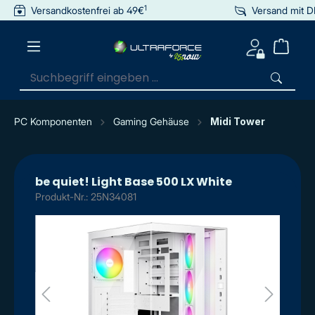
1
Versandkostenfrei ab 49€
Versand mit 
inhalt springen
PC Komponenten
Gaming Gehäuse
Midi Tower
be quiet! Light Base 500 LX White
Produkt-Nr.: 25N34081