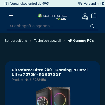
1
Versandkostenfrei ab 49€
Versand mit 
inhalt springen
Sondereditions
Technisch speziell
4K Gaming PCs
Ultraforce Ultra 200 - Gaming PC Intel
Ultra 7 270K - RX 9070 XT
Produkt-Nr.: UF938456