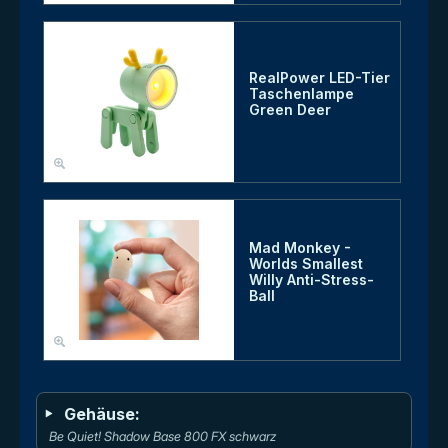
RealPower LED-Tier
Taschenlampe
Green Deer
Mad Monkey -
Worlds Smallest
Willy Anti-Stress-
Ball
Gehäuse:
Be Quiet! Shadow Base 800 FX schwarz