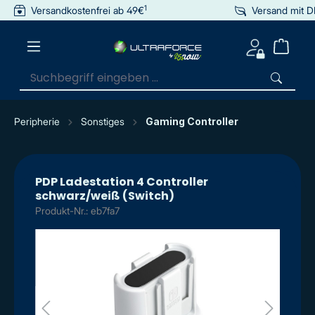
1
Versandkostenfrei ab 49€
Versand mit 
inhalt springen
Peripherie
Sonstiges
Gaming Controller
PDP Ladestation 4 Controller
schwarz/weiß (Switch)
Produkt-Nr.: eb7fa7