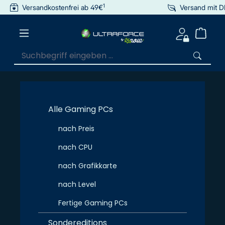
1
Versandkostenfrei ab 49€
Versand mit 
inhalt springen
Alle Gaming PCs
nach Preis
nach CPU
nach Grafikkarte
nach Level
Fertige Gaming PCs
Sondereditions