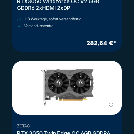
RTX3050 Windforce OC V2 6GB
GDDR6 2xHDMI 2xDP
1-3 Werktage, sofort versandfertig
Versandkostenfrei
282,64 €*
ZOTAC
RTX 3050 Twin Edge OC 6GB GDDR6