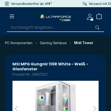
1
Versandkostenfrei ab 49€
Versand mit 
inhalt springen
PC Komponenten
Gaming Gehäuse
Midi Tower
MSI MPG Gungnir 110R White - Weiß -
Glasfenster
Produkt-Nr.: 25N17202