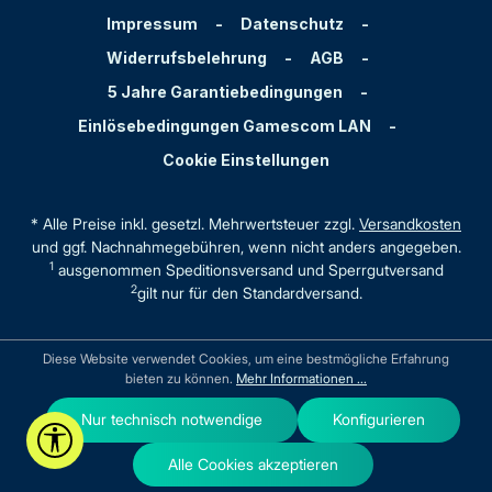
Impressum
-
Datenschutz
-
Widerrufsbelehrung
-
AGB
-
5 Jahre Garantiebedingungen
-
Einlösebedingungen Gamescom LAN
-
Cookie Einstellungen
* Alle Preise inkl. gesetzl. Mehrwertsteuer zzgl.
Versandkosten
und ggf. Nachnahmegebühren, wenn nicht anders angegeben.
1
ausgenommen Speditionsversand und Sperrgutversand
2
gilt nur für den Standardversand.
Diese Website verwendet Cookies, um eine bestmögliche Erfahrung
bieten zu können.
Mehr Informationen ...
Nur technisch notwendige
Konfigurieren
Werkzeugleiste anzeigen
Alle Cookies akzeptieren