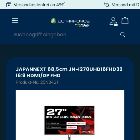
1
Versandkostenfrei ab 49€
Versand mit 
inhalt springen
JAPANNEXT 68,5cm JN-I270UHD16FHD32
16:9 HDMI/DP FHD
Produkt-Nr.: 25N34211