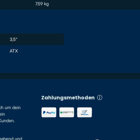
7.59 kg
3,5"
ATX
Zahlungsmethoden
ch um dein
ein
 Kunden.
igabend und