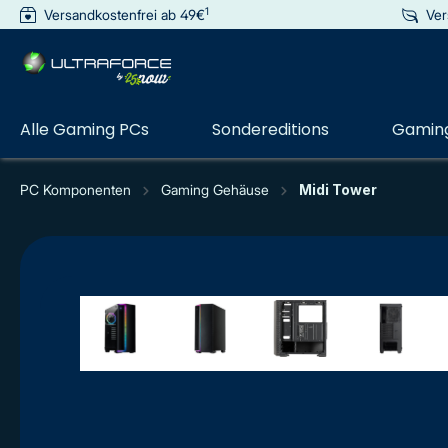
1
Versandkostenfrei ab 49€
Ver
e springen
Zur Hauptnavigation springen
Alle Gaming PCs
Sondereditions
Gaming
PC Komponenten
Gaming Gehäuse
Midi Tower