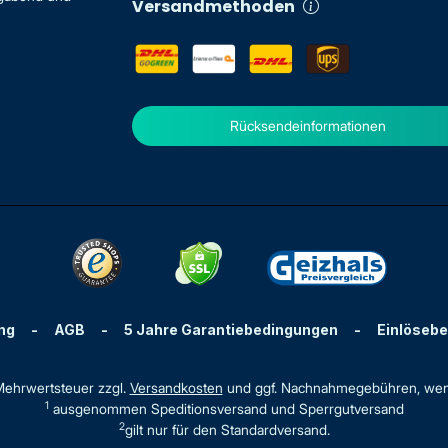
Versandmethoden
Rücksendeinformationen
ng
-
AGB
-
5 Jahre Garantiebedingungen
-
Einlöseb
. Mehrwertsteuer zzgl.
Versandkosten
und ggf. Nachnahmegebühren, wen
1
ausgenommen Speditionsversand und Sperrgutversand
2
gilt nur für den Standardversand.