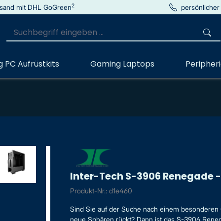
2
sand mit DHL GoGreen
persönlicher
 PC Aufrüstkits
Gaming Laptops
Peripher
Inter-Tech S-3906 Renegade -
Produkt-Nr.: d1e460
Sind Sie auf der Suche nach einem besonderen 
neue Sphären rückt? Dann ist das S-3906 Renegade