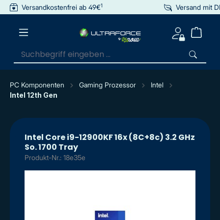
1
Versandkostenfrei ab 49€
Versand mit 
inhalt springen
PC Komponenten
Gaming Prozessor
Intel
Intel 12th Gen
Intel Core i9-12900KF 16x (8C+8c) 3.2 GHz
So. 1700 Tray
Produkt-Nr.: 18e35e