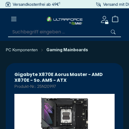
1
Versandkostenfrei ab 49€
Versand mit 
inhalt springen
PC Komponenten
Gaming Mainboards
Gigabyte X870E Aorus Master - AMD
X870E - So. AM5 - ATX
Produkt-Nr.: 25N20997