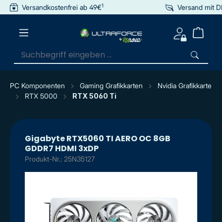
1
Versandkostenfrei ab 49€
Versand mit 
inhalt springen
PC Komponenten
Gaming Grafikkarten
Nvidia Grafikkarte
RTX 5000
RTX 5060 Ti
Gigabyte RTX5060 TI AERO OC 8GB
GDDR7 HDMI 3xDP
Produkt-Nr.: 25N35127