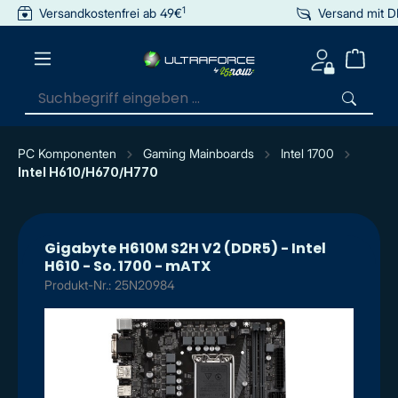
1
Versandkostenfrei ab 49€
Versand mit 
inhalt springen
PC Komponenten
Gaming Mainboards
Intel 1700
Intel H610/H670/H770
Gigabyte H610M S2H V2 (DDR5) - Intel
H610 - So. 1700 - mATX
Produkt-Nr.: 25N20984