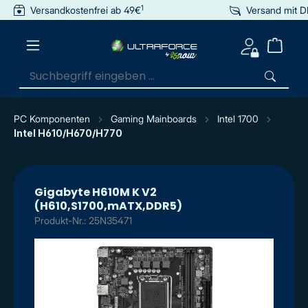
1
Versandkostenfrei ab 49€
Versand mit 
inhalt springen
PC Komponenten
Gaming Mainboards
Intel 1700
Intel H610/H670/H770
Gigabyte H610M K V2
(H610,S1700,mATX,DDR5)
Produkt-Nr.: 25N35471