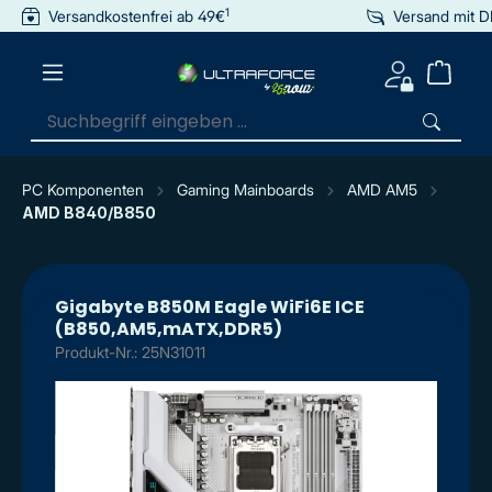
1
Versandkostenfrei ab 49€
Versand mit 
inhalt springen
PC Komponenten
Gaming Mainboards
AMD AM5
AMD B840/B850
Gigabyte B850M Eagle WiFi6E ICE
(B850,AM5,mATX,DDR5)
Produkt-Nr.: 25N31011