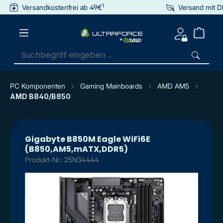
1
Versandkostenfrei ab 49€
Versand mit 
inhalt springen
PC Komponenten
Gaming Mainboards
AMD AM5
AMD B840/B850
Gigabyte B850M Eagle WiFi6E
(B850,AM5,mATX,DDR5)
Produkt-Nr.: 25N34444