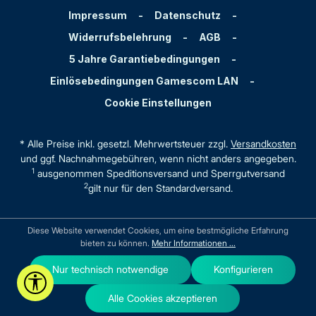
Impressum
-
Datenschutz
-
Widerrufsbelehrung
-
AGB
-
5 Jahre Garantiebedingungen
-
Einlösebedingungen Gamescom LAN
-
Cookie Einstellungen
* Alle Preise inkl. gesetzl. Mehrwertsteuer zzgl.
Versandkosten
und ggf. Nachnahmegebühren, wenn nicht anders angegeben.
1
ausgenommen Speditionsversand und Sperrgutversand
2
gilt nur für den Standardversand.
Diese Website verwendet Cookies, um eine bestmögliche Erfahrung
bieten zu können.
Mehr Informationen ...
Nur technisch notwendige
Konfigurieren
Werkzeugleiste anzeigen
Alle Cookies akzeptieren