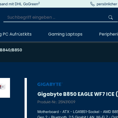
2
sand mit DHL GoGreen
persönlicher
 PC Aufrüstkits
Gaming Laptops
Peripher
B840/B850
Gigabyte B850 EAGLE WF7 ICE
Produkt-Nr.: 25N31009
Motherboard - ATX - LGA1851-Sockel - AMD B850
Gen 2 - Bluetooth, 2.5 Gigabit LAN, Wi-Fi 7 - Onb