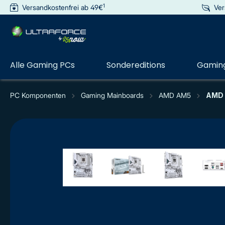
1
Versandkostenfrei ab 49€
Ver
e springen
Zur Hauptnavigation springen
Alle Gaming PCs
Sondereditions
Gaming
PC Komponenten
Gaming Mainboards
AMD AM5
AMD 