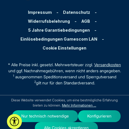
Impressum
-
Datenschutz
-
Widerrufsbelehrung
-
AGB
-
5 Jahre Garantiebedingungen
-
Einlösebedingungen Gamescom LAN
-
Cookie Einstellungen
* Alle Preise inkl. gesetzl. Mehrwertsteuer zzgl.
Versandkosten
und ggf. Nachnahmegebühren, wenn nicht anders angegeben.
1
ausgenommen Speditionsversand und Sperrgutversand
2
gilt nur für den Standardversand.
Diese Website verwendet Cookies, um eine bestmögliche Erfahrung
bieten zu können.
Mehr Informationen ...
Nur technisch notwendige
Konfigurieren
Werkzeugleiste anzeigen
Alle Cookies akzeptieren