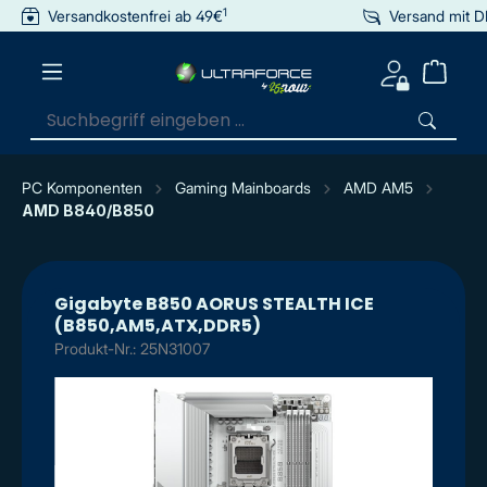
1
Versandkostenfrei ab 49€
Versand mit 
inhalt springen
PC Komponenten
Gaming Mainboards
AMD AM5
AMD B840/B850
Gigabyte B850 AORUS STEALTH ICE
(B850,AM5,ATX,DDR5)
Produkt-Nr.: 25N31007