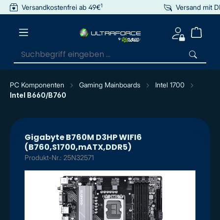
1
Versandkostenfrei ab 49€
Versand mit 
inhalt springen
PC Komponenten
Gaming Mainboards
Intel 1700
Intel B660/B760
Gigabyte B760M D3HP WIFI6
(B760,S1700,mATX,DDR5)
Produkt-Nr.: 25N32571