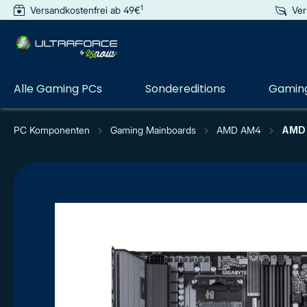
1
Versandkostenfrei ab 49€
Ver
e springen
Zur Hauptnavigation springen
Alle Gaming PCs
Sondereditions
Gaming
PC Komponenten
Gaming Mainboards
AMD AM4
AMD