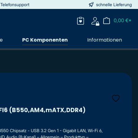
 Telefonsupport
schnelle Lieferung
0,00 €*
ie
PC Komponenten
Informationen
FI6 (B550,AM4,mATX,DDR4)
50 Chipsatz - USB 3.2 Gen 1 - Gigabit LAN, Wi-Fi 6,
HD Audio (8-Kanal) – Allgemein – Produkttyp – ...