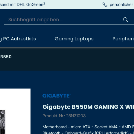
2
sand mit DHL GoGreen
persönlicher
 PC Aufrüstkits
Gaming Laptops
Peripher
 B550
Gigabyte B550M GAMING X WI
Produkt-Nr.: 25N31003
Motherboard - micro ATX - Socket AM4 - AMD B5
Bluetooth - Onboard-Grafik (CPU erforderlich) - 