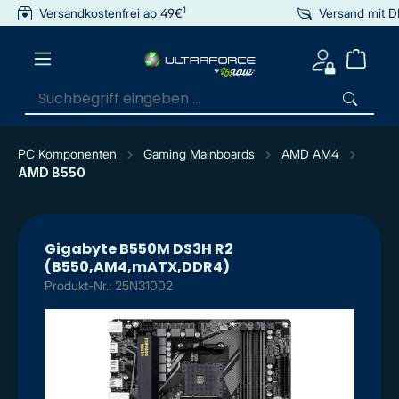
1
Versandkostenfrei ab 49€
Versand mit 
inhalt springen
PC Komponenten
Gaming Mainboards
AMD AM4
AMD B550
Gigabyte B550M DS3H R2
(B550,AM4,mATX,DDR4)
Produkt-Nr.: 25N31002