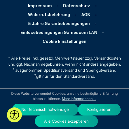
Impressum
-
Datenschutz
-
Widerrufsbelehrung
-
AGB
-
5 Jahre Garantiebedingungen
-
Einlösebedingungen Gamescom LAN
-
Cookie Einstellungen
* Alle Preise inkl. gesetzl. Mehrwertsteuer zzgl.
Versandkosten
und ggf. Nachnahmegebühren, wenn nicht anders angegeben.
1
ausgenommen Speditionsversand und Sperrgutversand
2
gilt nur für den Standardversand.
Diese Website verwendet Cookies, um eine bestmögliche Erfahrung
bieten zu können.
Mehr Informationen ...
Nur technisch notwendige
Konfigurieren
Werkzeugleiste anzeigen
Alle Cookies akzeptieren