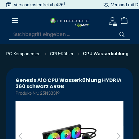
1
Versandkostenfrei ab 49€
Versand mit 
inhalt springen
PC Komponenten
CPU-Kühler
CPU Wasserkühlung
Genesis AiO CPU Wasserkühlung HYDRIA
360 schwarz ARGB
Produkt-Nr.: 25N33319