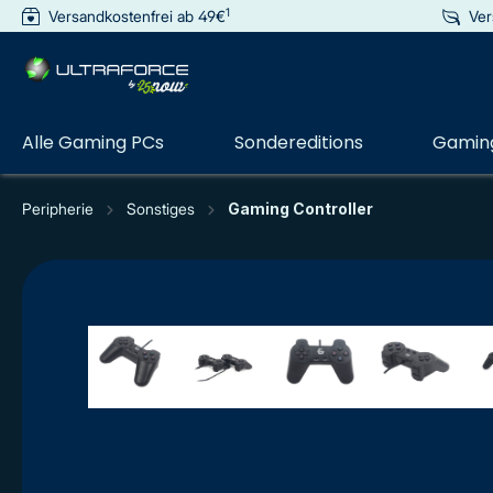
1
Versandkostenfrei ab 49€
Ver
e springen
Zur Hauptnavigation springen
Alle Gaming PCs
Sondereditions
Gaming
Peripherie
Sonstiges
Gaming Controller