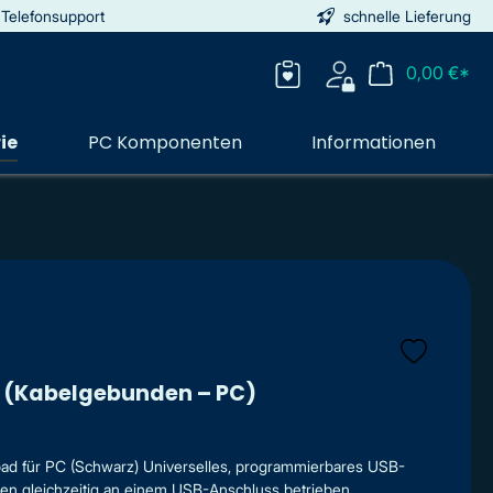
 Telefonsupport
schnelle Lieferung
0,00 €*
ie
PC Komponenten
Informationen
r (Kabelgebunden – PC)
 für PC (Schwarz) Universelles, programmierbares USB-
n gleichzeitig an einem USB-Anschluss betrieben