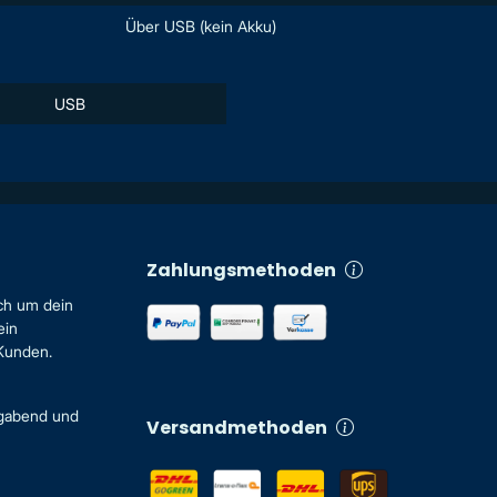
Über USB (kein Akku)
USB
Zahlungsmethoden
ch um dein
ein
 Kunden.
igabend und
Versandmethoden