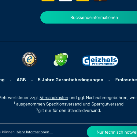
Rücksendeinformationen
ng
-
AGB
-
5 Jahre Garantiebedingungen
-
Einlöseb
. Mehrwertsteuer zzgl.
Versandkosten
und ggf. Nachnahmegebühren, wen
1
ausgenommen Speditionsversand und Sperrgutversand
2
gilt nur für den Standardversand.
Nur technisch notwe
zu können.
Mehr Informationen ...