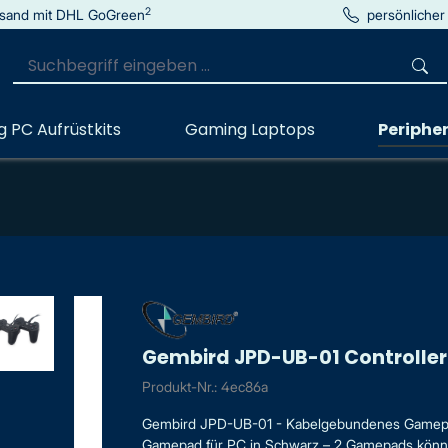
2
sand mit DHL GoGreen
persönlicher
 PC Aufrüstkits
Gaming Laptops
Peripher
Gembird JPD-UB-01 Controlle
Produkt-Nr.: 4ec86a
Gembird JPD-UB-01 - Kabelgebundenes Gamepad
Gamepad für PC in Schwarz – 2 Gamepads könne