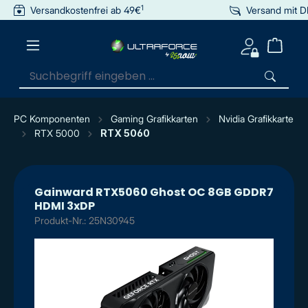
1
Versandkostenfrei ab 49€
Versand mit 
inhalt springen
PC Komponenten
Gaming Grafikkarten
Nvidia Grafikkarte
RTX 5000
RTX 5060
Gainward RTX5060 Ghost OC 8GB GDDR7
HDMI 3xDP
Produkt-Nr.: 25N30945