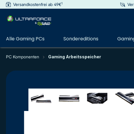
1
Versandkostenfrei ab 49€
Ver
e springen
Zur Hauptnavigation springen
Alle Gaming PCs
Sondereditions
Gaming
PC Komponenten
Gaming Arbeitsspeicher