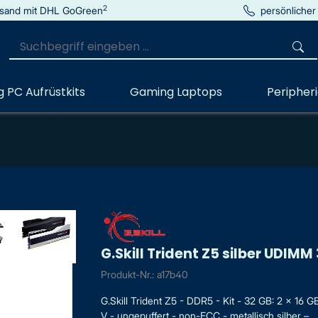
2
sand mit DHL GoGreen
persönlicher
 PC Aufrüstkits
Gaming Laptops
Peripher
G.Skill Trident Z5 silber UDIM
Produkt-Nr.: a17b40
G.Skill Trident Z5 - DDR5 - Kit - 32 GB: 2 x 1
V - ungepuffert - non-ECC - metallisch silber – ...