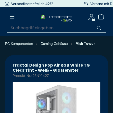
1
Versandkostenfrei ab 49€
Versand mit 
inhalt springen
PC Komponenten
Gaming Gehäuse
Midi Tower
Fractal Design Pop Air RGB White TG
Clear Tint - Weiß - Glasfenster
Produkt-Nr.: 25N10427