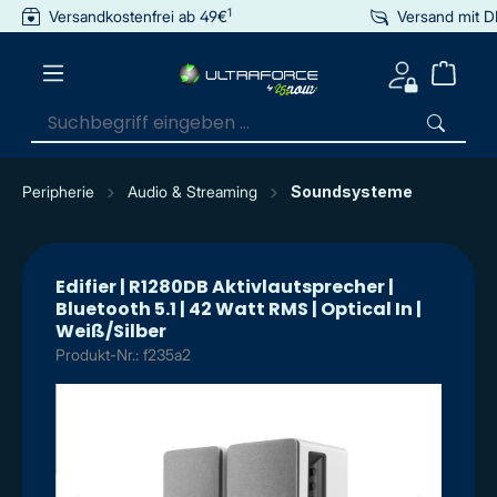
1
Versandkostenfrei ab 49€
Versand mit 
inhalt springen
Peripherie
Audio & Streaming
Soundsysteme
Edifier | R1280DB Aktivlautsprecher |
Bluetooth 5.1 | 42 Watt RMS | Optical In |
Weiß/Silber
Produkt-Nr.: f235a2